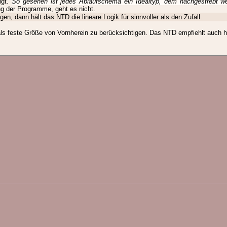
igt.
So gesehen ist jedes Ablaufschema ein Idealtyp, dem nachgestrebt we
g der Programme, geht es nicht.
en, dann hält das NTD die lineare Logik für sinnvoller als den Zufall.
als feste Größe von Vornherein zu berücksichtigen. Das NTD empfiehlt auch