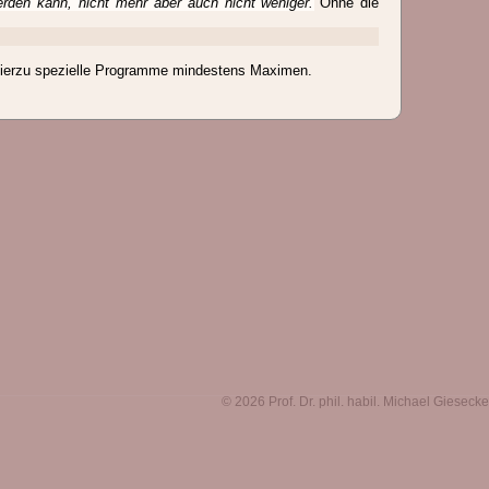
rden kann, nicht mehr aber auch nicht weniger.
Ohne die
 hierzu spezielle Programme mindestens Maximen.
© 2026 Prof. Dr. phil. habil. Michael Giesecke