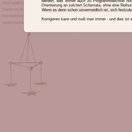
werden, was immer auch zu Programmwechsel nöt
www.rappe-giesecke.com
Orientierung an solchen Schemata, ohne eine Reihun
triadische-beratung.de
Wenn es denn schon unvermeidlich ist, sich festzuleg
Wandeltriade.de
Korrigieren kann und muß man immer - und dies ist 
entdeckerkarrieren.com
lexikon, id1, letzte Änderung: 2021-04-28 09:19:01