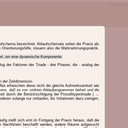
Anmelden
ufschema bezeichnet. Ablaufschemata sehen die Praxis als
 Orientierungshilfe, steuern also die Wahrnehmungspraktik.
riert, um eine dynamische Komponente.
og der Faktoren der Triade - drei Phasen, die - analog der
Z
n der Zeitdimension.
ur erheischen diese nicht die gleiche Aufmerksamkeit wie
ens, daß es von strikten Ablaufprogrammen befreit und die
eit durch die Berücksichtigung der Prozeßtypentriade (
→
nderen solange nur mitlaufen, bis Irritationen dazu zwingen,
fig stellt sich erst im Fortgang der Praxis heraus, daß die
m Nachhinein beschafft werden, andere Räume aufgesucht