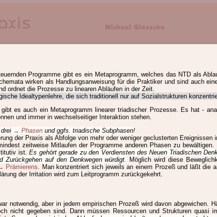
nd der TriPrax
lärungen
 steuernden Programme gibt es ein Metaprogramm, welches das NTD als Abla
hemata wirken als Handlungsanweisung für die Praktiker und sind auch eine
 Triadischen Denkens® (NTD) und der Triadischen Praxeologie(TriPrax).
d ordnet die Prozesse zu linearen Abläufen in der Zeit.
sche Idealtypenlehre, die sich traditionell nur auf Sozialstrukturen konzent
 gibt es auch ein Metaprogramm linearer triadischer Prozesse. Es hat - anal
önnen und immer in wechselseitiger Interaktion stehen.
G
H
I
J
K
L
M
N
O
Ö
P
Q
R
S
T
U
V
W
 drei
→ Phasen
und ggfs. triadische Subphasen!
rung der Praxis als Abfolge von mehr oder weniger geclusterten Ereignissen i
Akt
And
Ant
Anw
Arc
Art
Asy
Auf
Auß
Aut
Axi
ndest zeitweise Mitlaufen der Programme anderen Phasen zu bewältigen. N
tutiv ist.
Es gehört gerade zu den Verdiensten des Neuen Triadischen Denk
d Zurückgehen auf den Denkwegen würdigt.
Möglich wird diese Beweglichk
→ Prämierens
. Man konzentriert sich jeweils an einem Prozeß und läßt die a
rung der Irritation wird zum Leitprogramm zurückgekehrt.
zwar notwendig, aber in jedem empirischen Prozeß wird davon abgewichen. Häu
noch nicht gegeben sind. Dann müssen Ressourcen und Strukturen quasi i