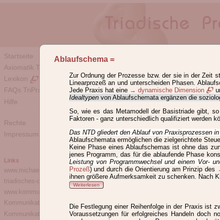
Lexikon des NTD® u
Startseite
Ablaufschema
=
Axiomatik TriPrax Übersicht
Definitionen und Begriffsk
Zur Ordnung der Prozesse bzw. der sie in der Zeit
Lexikon
Linearprozeß an und unterscheiden Phasen. Ablaufsc
Lexikon der Begriffe des Neuen
FAQs TriPrax
Jede Praxis hat eine
→ dynamische Dimension
un
Idealtypen
von Ablaufschemata ergänzen die soziologi
Weiterlesen
Hilfe
So, wie es das Metamodell der Basistriade gibt, so
Hinweise zur Verlinkung
Faktoren - ganz unterschiedlich qualifiziert werden k
Rechte
Alle
A
B
C
D
E
F
Das NTD gliedert den Ablauf von Praxisprozessen in
Impressum
Ablaufschemata ermöglichen die zielgerichtete Steue
Abl
Abs
Abt
Ad
Agg
Keine Phase eines Ablaufschemas ist ohne das zumi
jenes Programm, das für die ablaufende Phase konsti
Ablaufschema
Ableitung
Links
Leistung von Programmwechsel und einem Vor- un
Prozeß
) und durch die Orientierung am Prinzip des
www.michael-giesecke.de
ihnen größere Aufmerksamkeit zu schenken. Nach Klä
triadisches-denken.de
Weiterlesen
www.kommunikative-welt.de
Kommunikationstheorie
Die Festlegung einer Reihenfolge in der Praxis ist 
Kommunikationsgeschichte
Voraussetzungen für erfolgreiches Handeln doch 